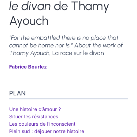
le divan
de Thamy
Ayouch
“For the embattled there is no place that
cannot be home nor is.” About the work of
Thamy Ayouch,
La race sur le divan
Fabrice
Bourlez
Plan
PLAN
Texte
Bibliographie
Notes
Une histoire d’âmour ?
Document annexe
Situer les résistances
Citer cet article
Les couleurs de l’inconscient
Auteur·ice
Plein sud : déjouer notre histoire