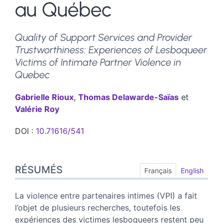
au Québec
Quality of Support Services and Provider
Trustworthiness: Experiences of Lesboqueer
Victims of Intimate Partner Violence in
Quebec
Gabrielle
Rioux
,
Thomas
Delawarde-Saïas
et
Valérie
Roy
DOI :
10.71616/541
Résumés
RÉSUMÉS
Index
Français
English
Plan
Texte
La violence entre partenaires intimes (VPI) a fait
Bibliographie
l’objet de plusieurs recherches, toutefois les
Notes
expériences des victimes lesboqueers restent peu