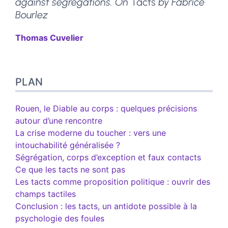
against segregations. On
Tacts
by Fabrice
Bourlez
Thomas
Cuvelier
Plan
PLAN
Texte
Bibliographie
Notes
Rouen, le Diable au corps : quelques précisions
Citer cet article
autour d’une rencontre
Auteur·ice
La crise moderne du toucher : vers une
intouchabilité généralisée ?
Ségrégation, corps d’exception et faux contacts
Ce que les tacts ne sont pas
Les tacts comme proposition politique : ouvrir des
champs tactiles
Conclusion : les tacts, un antidote possible à la
psychologie des foules