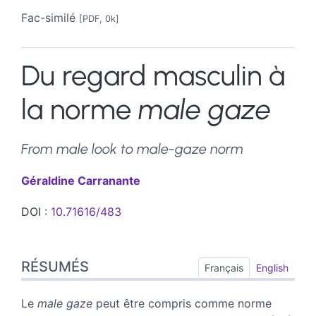
Fac-similé
[PDF, 0k]
Du regard masculin à
la norme
male gaze
From male look to male-gaze norm
Géraldine
Carranante
DOI :
10.71616/483
Résumés
RÉSUMÉS
Index
Français
English
Plan
Texte
Le
male gaze
peut être compris comme norme