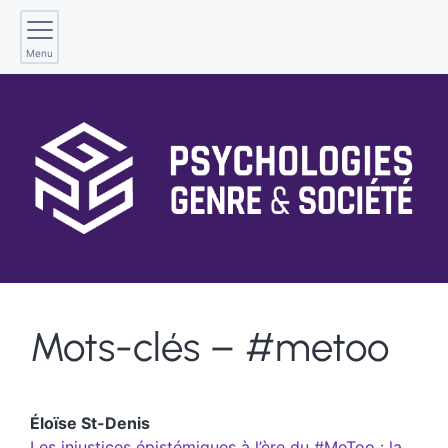
Menu
Mots-clés – #metoo
Éloïse
St-Denis
Les injustices épistémiques à l’ère du #MeToo : la