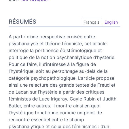
Résumés
RÉSUMÉS
Index
Français
English
Plan
Texte
À partir d’une perspective croisée entre
Bibliographie
psychanalyse et théorie féministe, cet article
Notes
interroge la pertinence épistémologique et
Citer cet article
politique de la notion psychanalytique d’hystérie.
Auteur·ice
Pour ce faire, il s’intéresse à la figure de
l’hystérique, soit au
personnage
au-delà de la
catégorie psychopathologique. L’article propose
ainsi une relecture des grands textes de Freud et
de Lacan sur l’hystérie à partir des critiques
féministes de Luce Irigaray, Gayle Rubin et Judith
Butler, entre autres. Il montre ainsi en quoi
l’hystérique fonctionne comme un point de
rencontre essentiel entre le champ
psychanalytique et celui des féminismes : d’un